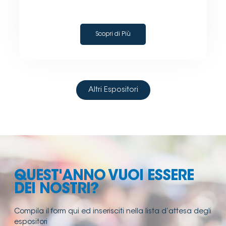
Scopri di Più
Altri Espositori
QUEST'ANNO VUOI ESSERE
DEI NOSTRI?
Compila il form qui ed inserisciti nella lista d’attesa degli
espositori