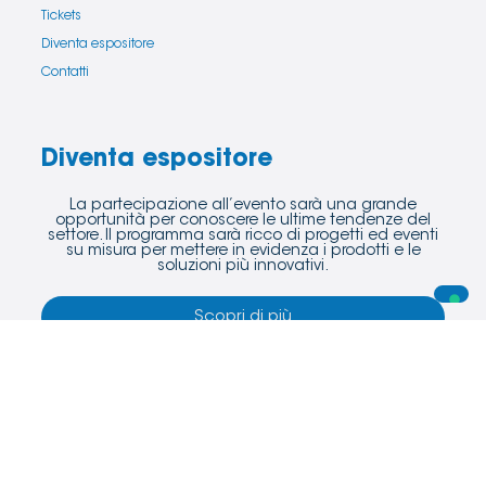
Tickets
Diventa espositore
Contatti
Diventa espositore
La partecipazione all’evento sarà una grande
opportunità per conoscere le ultime tendenze del
settore. Il programma sarà ricco di progetti ed eventi
su misura per mettere in evidenza i prodotti e le
soluzioni più innovativi.
Scopri di più
Copyright © 2025 Funtastic S.r.l.s. - PI 07859081213
Privacy Policy
Cookie Policy