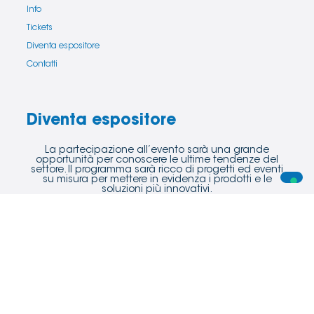
Info
Tickets
Diventa espositore
Contatti
Diventa espositore
La partecipazione all’evento sarà una grande
opportunità per conoscere le ultime tendenze del
settore. Il programma sarà ricco di progetti ed eventi
su misura per mettere in evidenza i prodotti e le
soluzioni più innovativi.
Scopri di più
Copyright © 2025 Funtastic S.r.l.s. - PI 07859081213
Privacy Policy
Cookie Policy